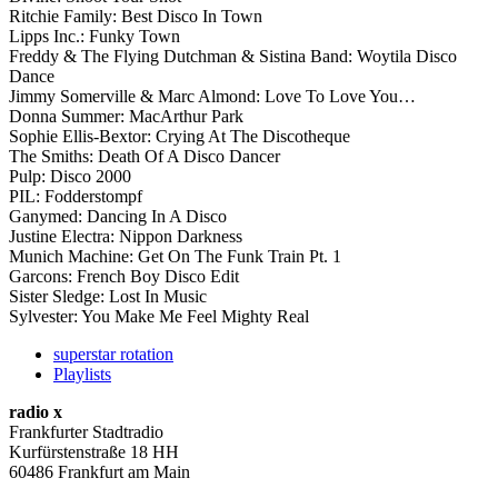
Ritchie Family: Best Disco In Town
Lipps Inc.: Funky Town
Freddy & The Flying Dutchman & Sistina Band: Woytila Disco
Dance
Jimmy Somerville & Marc Almond: Love To Love You…
Donna Summer: MacArthur Park
Sophie Ellis-Bextor: Crying At The Discotheque
The Smiths: Death Of A Disco Dancer
Pulp: Disco 2000
PIL: Fodderstompf
Ganymed: Dancing In A Disco
Justine Electra: Nippon Darkness
Munich Machine: Get On The Funk Train Pt. 1
Garcons: French Boy Disco Edit
Sister Sledge: Lost In Music
Sylvester: You Make Me Feel Mighty Real
superstar rotation
Playlists
radio x
Frankfurter Stadtradio
Kurfürstenstraße 18 HH
60486 Frankfurt am Main