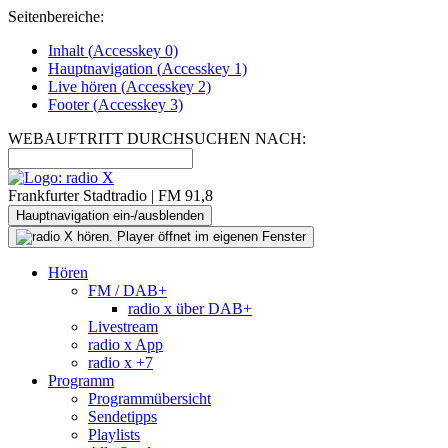
Seitenbereiche:
Inhalt (
Accesskey
0)
Hauptnavigation (
Accesskey
1)
Live
hören (
Accesskey
2)
Footer
(
Accesskey
3)
WEBAUFTRITT DURCHSUCHEN NACH:
Frankfurter Stadtradio | FM 91,8
Hauptnavigation ein-/ausblenden
Hören
FM / DAB+
radio x über DAB+
Livestream
radio x App
radio x +7
Programm
Programmübersicht
Sendetipps
Playlists