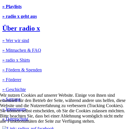
» Playlists
» radio x geht aus
Über radio x
» Wer wir sind
» Mitmachen & FAQ
» radio x Shirts
» Fördern & Spenden
» Förderer
» Geschichte
Wir nutzen Cookies auf unserer Website. Einige von ihnen sind
» Satzung
essenziell für den Betrieb der Seite, während andere uns helfen, diese
Website und die Nutzererfahrung zu verbessern (Tracking Cookies).
» Impressum
Sie können selbst entscheiden, ob Sie die Cookies zulassen möchten.
Bitte beachten Sie, dass bei einer Ablehnung womöglich nicht mehr
» Datenschutz
alle Funktionalitäten der Seite zur Verfügung stehen.