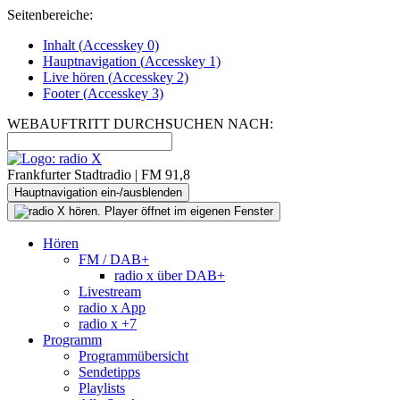
Seitenbereiche:
Inhalt (
Accesskey
0)
Hauptnavigation (
Accesskey
1)
Live
hören (
Accesskey
2)
Footer
(
Accesskey
3)
WEBAUFTRITT DURCHSUCHEN NACH:
Frankfurter Stadtradio | FM 91,8
Hauptnavigation ein-/ausblenden
Hören
FM / DAB+
radio x über DAB+
Livestream
radio x App
radio x +7
Programm
Programmübersicht
Sendetipps
Playlists