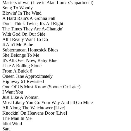
Masters of war (Live in Alan Lomax's apartment)
Song To Woody
Blowin' In The Wind
A Hard Rain's A-Gonna Fall
Don't Think Twice, It's All Right
The Times They Are A-Changin'
With God On Our Side
All I Really Want To Do
It Ain't Me Babe
Subterranean Homesick Blues
She Belongs To Me
It's All Over Now, Baby Blue
Like A Rolling Stone
From A Buick 6
Queen Jane Approximately
Highway 61 Revisited
One Of Us Must Know (Sooner Or Later)
I Want You
Just Like A Woman
Most Likely You Go Your Way And I'll Go Mine
All Along The Watchtower [Live]
Knockin' On Heavens Door [Live]
The Man In Me
Idiot Wind
Sara