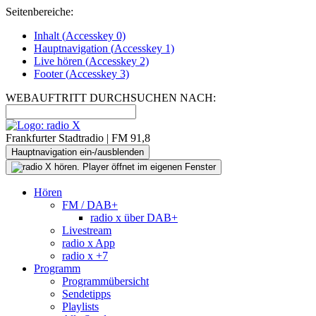
Seitenbereiche:
Inhalt (
Accesskey
0)
Hauptnavigation (
Accesskey
1)
Live
hören (
Accesskey
2)
Footer
(
Accesskey
3)
WEBAUFTRITT DURCHSUCHEN NACH:
Frankfurter Stadtradio | FM 91,8
Hauptnavigation ein-/ausblenden
Hören
FM / DAB+
radio x über DAB+
Livestream
radio x App
radio x +7
Programm
Programmübersicht
Sendetipps
Playlists