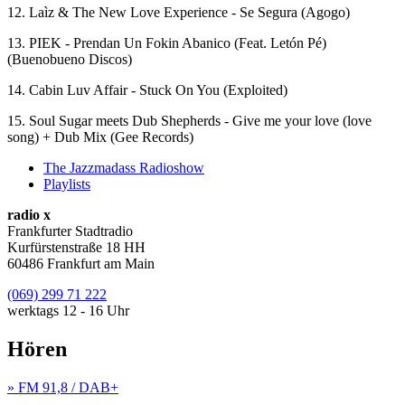
12. Laìz & The New Love Experience - Se Segura (Agogo)
13. PIEK - Prendan Un Fokin Abanico (Feat. Letón Pé)
(Buenobueno Discos)
14. Cabin Luv Affair - Stuck On You (Exploited)
15. Soul Sugar meets Dub Shepherds - Give me your love (love
song) + Dub Mix (Gee Records)
The Jazzmadass Radioshow
Playlists
radio x
Frankfurter Stadtradio
Kurfürstenstraße 18 HH
60486 Frankfurt am Main
(069) 299 71 222
werktags 12 - 16 Uhr
Hören
» FM 91,8 / DAB+