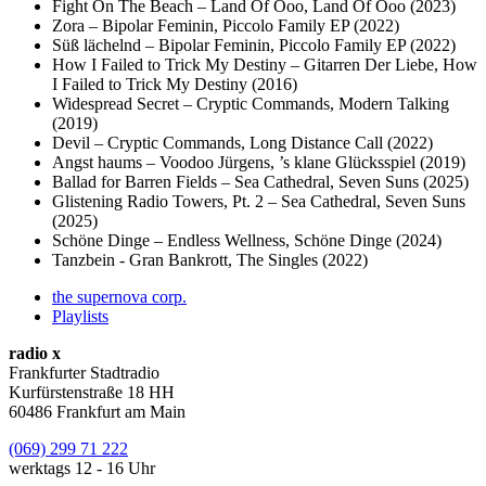
Fight On The Beach – Land Of Ooo, Land Of Ooo (2023)
Zora – Bipolar Feminin, Piccolo Family EP (2022)
Süß lächelnd – Bipolar Feminin, Piccolo Family EP (2022)
How I Failed to Trick My Destiny – Gitarren Der Liebe, How
I Failed to Trick My Destiny (2016)
Widespread Secret – Cryptic Commands, Modern Talking
(2019)
Devil – Cryptic Commands, Long Distance Call (2022)
Angst haums – Voodoo Jürgens, ’s klane Glücksspiel (2019)
Ballad for Barren Fields – Sea Cathedral, Seven Suns (2025)
Glistening Radio Towers, Pt. 2 – Sea Cathedral, Seven Suns
(2025)
Schöne Dinge – Endless Wellness, Schöne Dinge (2024)
Tanzbein - Gran Bankrott, The Singles (2022)
the supernova corp.
Playlists
radio x
Frankfurter Stadtradio
Kurfürstenstraße 18 HH
60486 Frankfurt am Main
(069) 299 71 222
werktags 12 - 16 Uhr