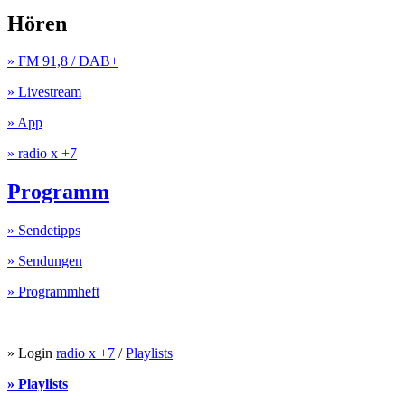
Hören
» FM 91,8 / DAB+
» Livestream
» App
» radio x +7
Programm
» Sendetipps
» Sendungen
» Programmheft
» Login
radio x +7
/
Playlists
» Playlists