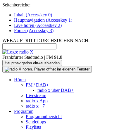
Seitenbereiche:
Inhalt (
Accesskey
0)
Hauptnavigation (
Accesskey
1)
Live
hören (
Accesskey
2)
Footer
(
Accesskey
3)
WEBAUFTRITT DURCHSUCHEN NACH:
Frankfurter Stadtradio | FM 91,8
Hauptnavigation ein-/ausblenden
Hören
FM / DAB+
radio x über DAB+
Livestream
radio x App
radio x +7
Programm
Programmübersicht
Sendetipps
Playlists