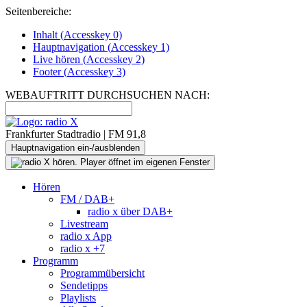
Seitenbereiche:
Inhalt (
Accesskey
0)
Hauptnavigation (
Accesskey
1)
Live
hören (
Accesskey
2)
Footer
(
Accesskey
3)
WEBAUFTRITT DURCHSUCHEN NACH:
Frankfurter Stadtradio | FM 91,8
Hauptnavigation ein-/ausblenden
Hören
FM / DAB+
radio x über DAB+
Livestream
radio x App
radio x +7
Programm
Programmübersicht
Sendetipps
Playlists