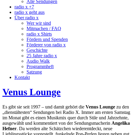
Alle Sendungen
radio x +7
radio x geht aus
Über radio x
Wer wir sind
Mitmachen / FAQ
radio x Shirts
Fördern und Spenden
Förderer von radio x
Geschichte
25 Jahre radio x
Audio Walk
Programmheft
Satzung
Kontakt
Venus Lounge
Es gibt sie seit 1997 – und damit gehört die
Venus Lounge
zu den
„dienstältesten“ Sendungen bei Radio X. Immer am ersten Samstag
im Monat gibt es einen Musikmix quer durch Stile und Jahrzehnte,
ausgewählt und kommentiert von der Sendungsmacherin
Angelika
Hefner
. Da werden alte Schätzchen wiederentdeckt, neue
Lieblingsstücke vorgestellt, funkelnde Pop-Perlen liegen neben gut