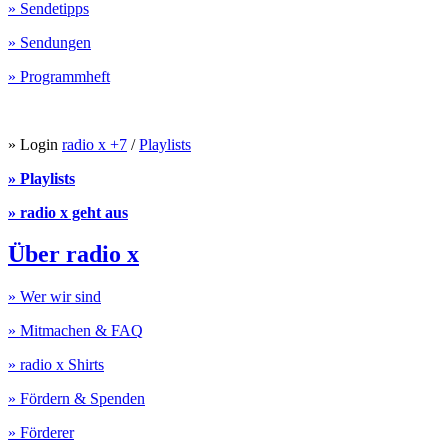
» Sendetipps
» Sendungen
» Programmheft
» Login
radio x +7
/
Playlists
» Playlists
» radio x geht aus
Über radio x
» Wer wir sind
» Mitmachen & FAQ
» radio x Shirts
» Fördern & Spenden
» Förderer