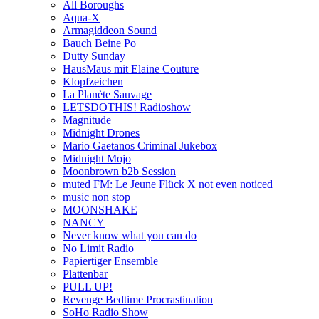
All Boroughs
Aqua-X
Armagiddeon Sound
Bauch Beine Po
Dutty Sunday
HausMaus mit Elaine Couture
Klopfzeichen
La Planète Sauvage
LETSDOTHIS! Radioshow
Magnitude
Midnight Drones
Mario Gaetanos Criminal Jukebox
Midnight Mojo
Moonbrown b2b Session
muted FM: Le Jeune Flück X not even noticed
music non stop
MOONSHAKE
NANCY
Never know what you can do
No Limit Radio
Papiertiger Ensemble
Plattenbar
PULL UP!
Revenge Bedtime Procrastination
SoHo Radio Show