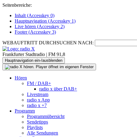
Seitenbereiche:
Inhalt (
Accesskey
0)
Hauptnavigation (
Accesskey
1)
Live
hören (
Accesskey
2)
Footer
(
Accesskey
3)
WEBAUFTRITT DURCHSUCHEN NACH:
Frankfurter Stadtradio | FM 91,8
Hauptnavigation ein-/ausblenden
Hören
FM / DAB+
radio x über DAB+
Livestream
radio x App
radio x +7
Programm
Programmübersicht
Sendetipps
Playlists
Alle Sendungen