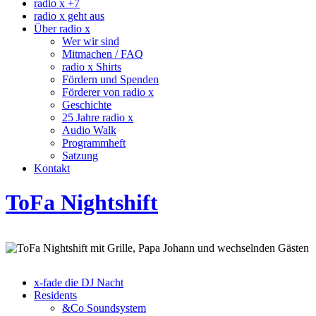
radio x +7
radio x geht aus
Über radio x
Wer wir sind
Mitmachen / FAQ
radio x Shirts
Fördern und Spenden
Förderer von radio x
Geschichte
25 Jahre radio x
Audio Walk
Programmheft
Satzung
Kontakt
ToFa Nightshift
x-fade die DJ Nacht
Residents
&Co Soundsystem