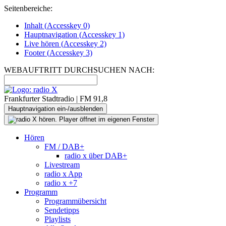
Seitenbereiche:
Inhalt (
Accesskey
0)
Hauptnavigation (
Accesskey
1)
Live
hören (
Accesskey
2)
Footer
(
Accesskey
3)
WEBAUFTRITT DURCHSUCHEN NACH:
Frankfurter Stadtradio | FM 91,8
Hauptnavigation ein-/ausblenden
Hören
FM / DAB+
radio x über DAB+
Livestream
radio x App
radio x +7
Programm
Programmübersicht
Sendetipps
Playlists