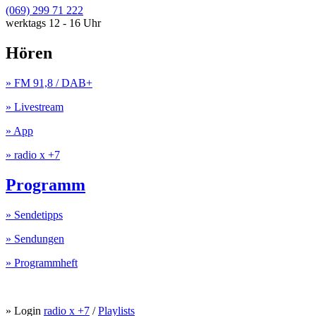
(069) 299 71 222
werktags 12 - 16 Uhr
Hören
» FM 91,8 / DAB+
» Livestream
» App
» radio x +7
Programm
» Sendetipps
» Sendungen
» Programmheft
» Login
radio x +7
/
Playlists