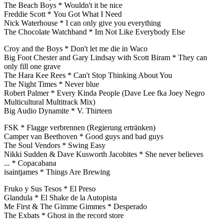
The Beach Boys * Wouldn't it be nice
Freddie Scott * You Got What I Need
Nick Waterhouse * I can only give you everything
The Chocolate Watchband * Im Not Like Everybody Else
Croy and the Boys * Don't let me die in Waco
Big Foot Chester and Gary Lindsay with Scott Biram * They can
only fill one grave
The Hara Kee Rees * Can't Stop Thinking About You
The Night Times * Never blue
Robert Palmer * Every Kinda People (Dave Lee fka Joey Negro
Multicultural Multitrack Mix)
Big Audio Dynamite * V. Thirteen
FSK * Flagge verbrennen (Regierung ertränken)
Camper van Beethoven * Good guys and bad guys
The Soul Vendors * Swing Easy
Nikki Sudden & Dave Kusworth Jacobites * She never believes
... * Copacabana
isaintjames * Things Are Brewing
Fruko y Sus Tesos * El Preso
Glandula * El Shake de la Autopista
Me First & The Gimme Gimmes * Desperado
The Exbats * Ghost in the record store